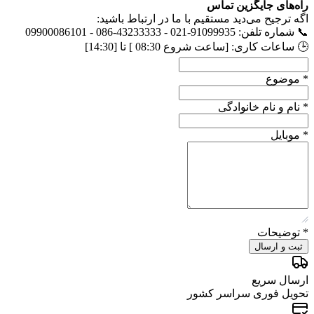
راه‌های جایگزین تماس
اگه ترجیح می‌دید مستقیم با ما در ارتباط باشید:
📞 شماره تلفن: 91099935-021 - 43233333-086 - 09900086101
🕒 ساعات کاری: [ساعت شروع 08:30 ] تا [14:30]
*
موضوع
*
نام و نام خانوادگی
*
موبایل
*
توضیحات
ثبت و ارسال
ارسال سریع
تحویل فوری سراسر کشور