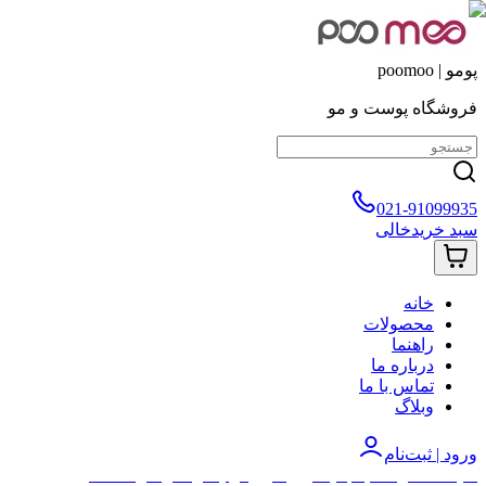
پومو | poomoo
فروشگاه پوست و مو
021-91099935
سبد خرید
خالی
خانه
محصولات
راهنما
درباره ما
تماس با ما
وبلاگ
ورود | ثبت‌نام
کلیه محصولات با جدید ترین تاریخ تولید ارسال خواهد شد